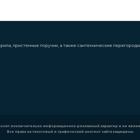
ерила, пристенные поручни, а также сантехнические перегородк
 носит исключительно информационно-рекламный характер и не явля
Все права на текстовый и графический контент сайта защищены