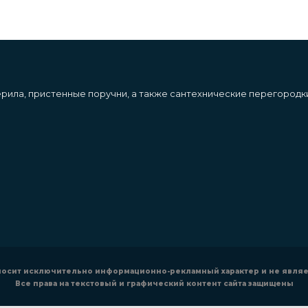
ерила, пристенные поручни, а также сантехнические перегородк
 носит исключительно информационно-рекламный характер и не явля
Все права на текстовый и графический контент сайта защищены