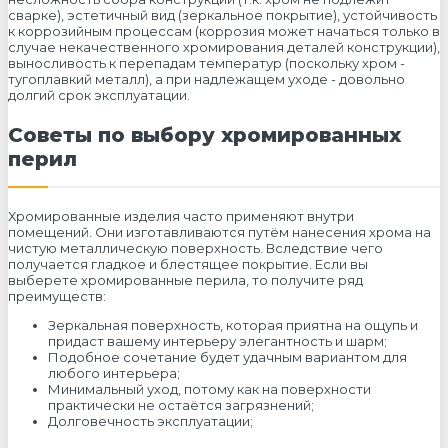
сварке), эстетичный вид (зеркальное покрытие), устойчивость
к коррозийным процессам (коррозия может начаться только в
случае некачественного хромирования деталей конструкции),
выносливость к перепадам температур (поскольку хром -
тугоплавкий металл), а при надлежащем уходе - довольно
долгий срок эксплуатации.
Советы по выбору хромированных
перил
Хромированные изделия часто применяют внутри
помещений. Они изготавливаются путём нанесения хрома на
чистую металлическую поверхность. Вследствие чего
получается гладкое и блестящее покрытие. Если вы
выберете хромированные перила, то получите ряд
преимуществ:
Зеркальная поверхность, которая приятна на ощупь и
придаст вашему интерьеру элегантность и шарм;
Подобное сочетание будет удачным вариантом для
любого интерьера;
Минимальный уход, потому как на поверхности
практически не остаётся загрязнений;
Долговечность эксплуатации;