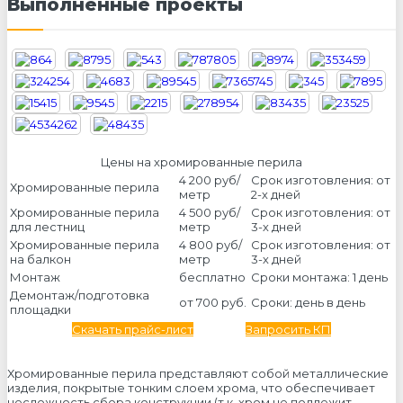
Выполненные проекты
Цены на хромированные перила
4 200 руб/
Срок изготовления: от
Хромированные перила
метр
2-х дней
Хромированные перила
4 500 руб/
Срок изготовления: от
для лестниц
метр
3-х дней
Хромированные перила
4 800 руб/
Срок изготовления: от
на балкон
метр
3-х дней
Монтаж
бесплатно
Сроки монтажа: 1 день
Демонтаж/подготовка
от 700 руб.
Сроки: день в день
площадки
Скачать прайс-лист
Запросить КП
Хромированные перила представляют собой металлические
изделия, покрытые тонким слоем хрома, что обеспечивает
несложность сбора конструкции (т.к. хром не подлежит