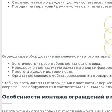
Стиль лестничного ограждения должен сочетаться с ими
Погода и температурный режим могут повлиять на эстети
Ограждающее оборудование, выполненное из этого материала
Эстетичность и презентабельность внешнего вида.
Неподверженность
влиянию различных внешних факторо
Простота в уходе и долговечность.
Органичное слияние с любым современным интерьером.
Чтобы заказать магазинные ограждения, в частности из нержа
современного оборудования в соответствии с Вашими пожела
Особенности монтажа ограждений в 
Высота будущей ограды должна быть оптимальной(0,9 -1м.), ч