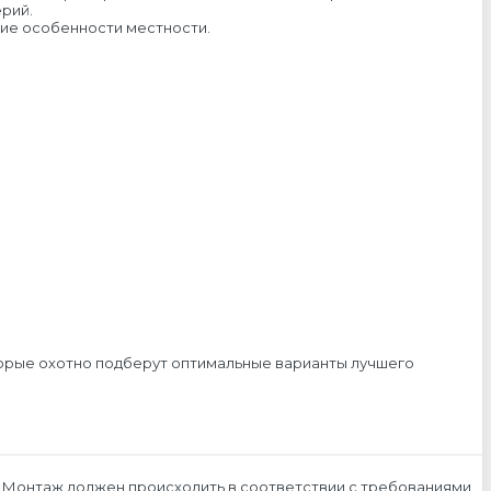
рий.
кие особенности местности.
торые охотно подберут оптимальные варианты лучшего
р. Монтаж должен происходить в соответствии с требованиями