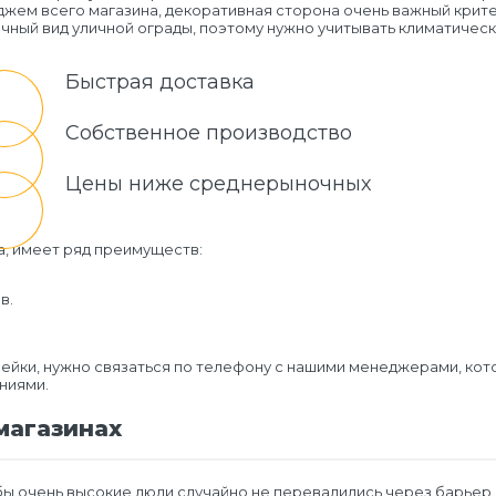
джем всего магазина, декоративная сторона очень важный крите
чный вид уличной ограды, поэтому нужно учитывать климатичес
Быстрая доставка
Собственное производство
Цены ниже среднерыночных
, имеет ряд преимуществ:
в.
вейки, нужно связаться по телефону с нашими менеджерами, ко
ниями.
магазинах
тобы очень высокие люди случайно не перевалились через барье