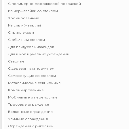
С полимерно-порошковой покраской
Из нержавейки со стеклом
Хромированные
Из стали(металла)
С триплексом
С обычным стеклом
Для пандусов инвалидов
Для школ и учебных учреждений
Сварные
С деревянным поручнем
Самонесущие со стеклом
Металлические секционные
Комбинированные
Мобильные и переносные
Тросовые ограждения
Балконные ограждения
Уличные ограждения
Ограждения с ригелями