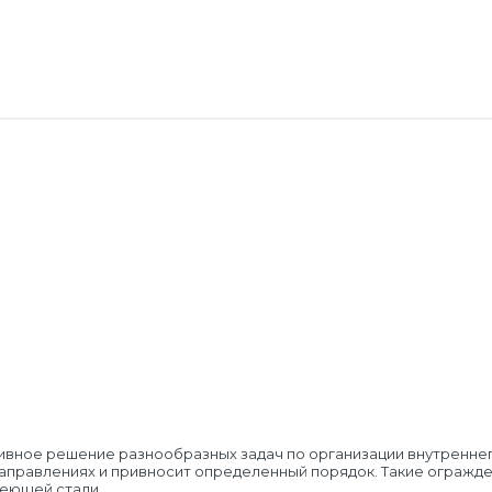
вное решение разнообразных задач по организации внутреннег
аправлениях и привносит определенный порядок. Такие огражден
веющей стали.