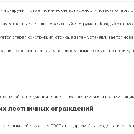
ри и снаружи. Новые технические возможности позволяют вопло
я качественные детали, профильный инструмент. Каждый этап м
уется старая конструкция, стойка, а затем устанавливается нов
 различного назначения делает доступными следующие преимущ
й защитой от получения травмы спускающимся или поднимающи
ких лестничных ограждений
новленным действующим ГОСТ стандартам. Для каждого типа лес