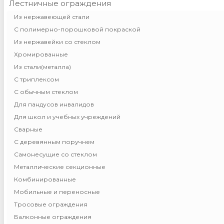
Лестничные ограждения
Из нержавеющей стали
С полимерно-порошковой покраской
Из нержавейки со стеклом
Хромированные
Из стали(металла)
С триплексом
С обычным стеклом
Для пандусов инвалидов
Для школ и учебных учреждений
Сварные
С деревянным поручнем
Самонесущие со стеклом
Металлические секционные
Комбинированные
Мобильные и переносные
Тросовые ограждения
Балконные ограждения