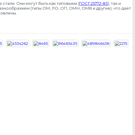
стали. Они могут быть как типовыми (
ГОСТ 25772-83
), так и
знообразием (типы ОМ, ЛО, ОП, ОМН, ОМВ и другие), что дает
новлены.