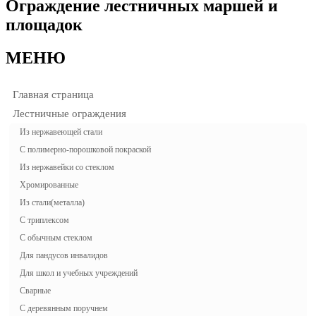
Ограждение лестничных маршей и
площадок
МЕНЮ
Главная страница
Лестничные ограждения
Из нержавеющей стали
С полимерно-порошковой покраской
Из нержавейки со стеклом
Хромированные
Из стали(металла)
С триплексом
С обычным стеклом
Для пандусов инвалидов
Для школ и учебных учреждений
Сварные
С деревянным поручнем